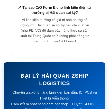
📌 Tại sao C/O Form E cho linh kiện điện tử
thường bị Hải quan soi kỹ?
Vì linh kiện thường có giá trị nhỏ nhưng số
lượng lớn. Hải quan sẽ soi kỹ tiêu chí xuất xứ
(như PE, VC) để đảm bảo hàng thực sự sản
xuất tại Trung Quốc chứ không phải hàng từ
nước thứ 3 mượn C/O Form E.
ĐẠI LÝ HẢI QUAN ZSHIP
LOGISTICS
Chuyên gia xử lý hàng Linh kiện bán dẫn, IC, PCB và
Thiết bị Viễn thông.
Cam kết rà soát hàng cấm bọc thép – Duyệt C/O 0% –