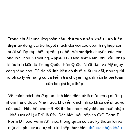
Trong chuỗi cung ứng toàn cầu,
thủ tục nhập khẩu linh kiện
điện tử
đóng vai trò huyết mạch đối với các doanh nghiệp sản
xuất và lắp ráp thiết bị công nghệ. Với sự dịch chuyển của các
“ông lớn” như Samsung, Apple, LG sang Việt Nam, nhu cầu nhập
khẩu linh kiện từ Trung Quốc, Hàn Quốc, Nhật Bản và Mỹ ngày
càng tăng cao. Dù đa số linh kiện có thuế suất ưu đãi, nhưng rủi
ro pháp lý về hàng cũ và kiểm tra chuyên ngành vẫn là bài toán
cần lời giải bọc thép.
Về chính sách thuế quan, linh kiện điện tử là một trong những
nhóm hàng được Nhà nước khuyến khích nhập khẩu để phục vụ
sản xuất. Hầu hết các mã HS thuộc nhóm này đều có thuế nhập
khẩu ưu đãi (MFN) là
0%
. Đặc biệt, nếu sếp có C/O Form E,
Form D hoặc Form AK, việc thông quan sẽ cực kỳ thuận lợi về
mặt chi phí, tương tự như khi sếp thực hiện
thủ tục nhập khẩu