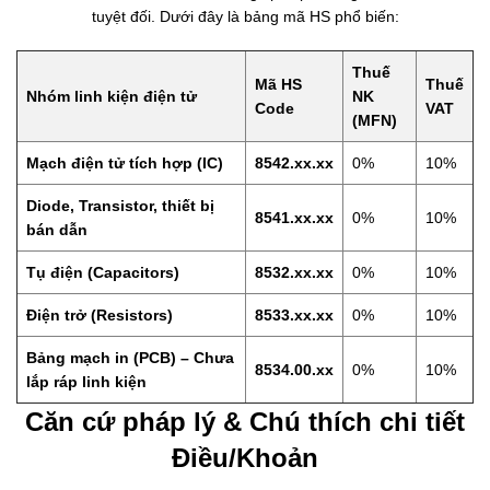
tuyệt đối. Dưới đây là bảng mã HS phổ biến:
Thuế
Mã HS
Thuế
Nhóm linh kiện điện tử
NK
Code
VAT
(MFN)
Mạch điện tử tích hợp (IC)
8542.xx.xx
0%
10%
Diode, Transistor, thiết bị
8541.xx.xx
0%
10%
bán dẫn
Tụ điện (Capacitors)
8532.xx.xx
0%
10%
Điện trở (Resistors)
8533.xx.xx
0%
10%
Bảng mạch in (PCB) – Chưa
8534.00.xx
0%
10%
lắp ráp linh kiện
Căn cứ pháp lý & Chú thích chi tiết
Điều/Khoản