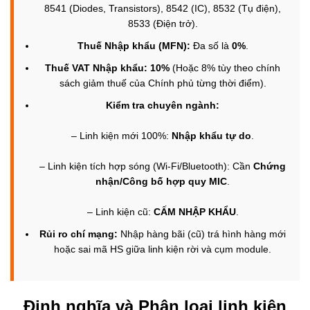
8541 (Diodes, Transistors), 8542 (IC), 8532 (Tụ điện),
8533 (Điện trở).
Thuế Nhập khẩu (MFN):
Đa số là
0%
.
Thuế VAT Nhập khẩu:
10%
(Hoặc 8% tùy theo chính
sách giảm thuế của Chính phủ từng thời điểm).
Kiểm tra chuyên ngành:
– Linh kiện mới 100%:
Nhập khẩu tự do
.
– Linh kiện tích hợp sóng (Wi-Fi/Bluetooth): Cần
Chứng
nhận/Công bố hợp quy MIC
.
– Linh kiện cũ:
CẤM NHẬP KHẨU
.
Rủi ro chí mạng:
Nhập hàng bãi (cũ) trá hình hàng mới
hoặc sai mã HS giữa linh kiện rời và cụm module.
Định nghĩa và Phân loại linh kiện