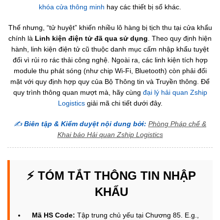
khóa cửa thông minh
hay các thiết bị số khác.
Thế nhưng, “tử huyệt” khiến nhiều lô hàng bị tịch thu tại cửa khẩu
chính là
Linh kiện điện tử đã qua sử dụng
. Theo quy định hiện
hành, linh kiện điện tử cũ thuộc danh mục cấm nhập khẩu tuyệt
đối vì rủi ro rác thải công nghệ. Ngoài ra, các linh kiện tích hợp
module thu phát sóng (như chip Wi-Fi, Bluetooth) còn phải đối
mặt với quy định hợp quy của Bộ Thông tin và Truyền thông. Để
quy trình thông quan mượt mà, hãy cùng
đại lý hải quan Zship
Logistics
giải mã chi tiết dưới đây.
✍️
Biên tập & Kiểm duyệt nội dung bởi:
Phòng Pháp chế &
Khai báo Hải quan Zship Logistics
⚡ TÓM TẮT THÔNG TIN NHẬP
KHẨU
Mã HS Code:
Tập trung chủ yếu tại Chương 85. E.g.,