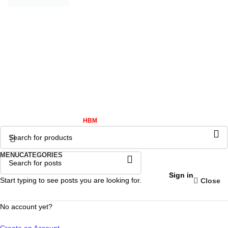
VP Hà Nội:
35 Lê Văn Thiêm, Thanh Xuân, Hà Nội.
Email:
info@zship.vn
Zship cung cấp giải pháp toàn diện về vận chuyển và mua hộ
hàng hóa quốc tế đa quốc gia. Sở hữu hệ thống kho bãi hiện đại,
chúng tôi cam kết vận hành tối ưu quy trình vận tải và dịch vụ
hoàn tất đơn hàng (Fulfillment) với hiệu suất cao nhất.
ZSHIP
2020 CREATED BY
HBM
-DEV TEAM
.
MENU
CATEGORIES
Sign in
Start typing to see posts you are looking for.
Close
No account yet?