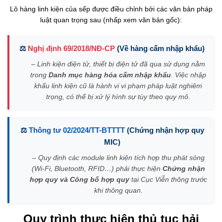
Lô hàng linh kiện của sếp được điều chỉnh bởi các văn bản pháp
luật quan trọng sau (nhấp xem văn bản gốc):
⚖️
Nghị định 69/2018/NĐ-CP
(Về hàng cấm nhập khẩu)
– Linh kiện điện tử, thiết bị điện tử đã qua sử dụng nằm
trong
Danh mục hàng hóa cấm nhập khẩu
. Việc nhập
khẩu linh kiện cũ là hành vi vi phạm pháp luật nghiêm
trọng, có thể bị xử lý hình sự tùy theo quy mô.
⚖️
Thông tư 02/2024/TT-BTTTT
(Chứng nhận hợp quy
MIC)
– Quy định các module linh kiện tích hợp thu phát sóng
(Wi-Fi, Bluetooth, RFID…) phải thực hiện
Chứng nhận
hợp quy và Công bố hợp quy
tại Cục Viễn thông trước
khi thông quan.
Quy trình thực hiện thủ tục hải