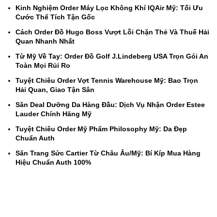
Kinh Nghiệm Order Máy Lọc Không Khí IQAir Mỹ: Tối Ưu
Cước Thể Tích Tận Gốc
Cách Order Đồ Hugo Boss Vượt Lỗi Chặn Thẻ Và Thuế Hải
Quan Nhanh Nhất
Từ Mỹ Về Tay: Order Đồ Golf J.Lindeberg USA Trọn Gói An
Toàn Mọi Rủi Ro
Tuyệt Chiêu Order Vợt Tennis Warehouse Mỹ: Bao Trọn
Hải Quan, Giao Tận Sân
Săn Deal Dưỡng Da Hàng Đầu: Dịch Vụ Nhận Order Estee
Lauder Chính Hãng Mỹ
Tuyệt Chiêu Order Mỹ Phẩm Philosophy Mỹ: Da Đẹp
Chuẩn Auth
Săn Trang Sức Cartier Từ Châu Âu/Mỹ: Bí Kíp Mua Hàng
Hiệu Chuẩn Auth 100%
HỆ THỐNG
Kho Oregon, USA