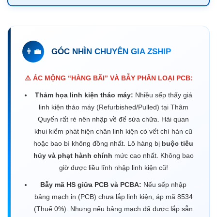
👨‍💼
GÓC NHÌN CHUYÊN GIA ZSHIP
⚠️ ÁC MỘNG “HÀNG BÃI” VÀ BẪY PHÂN LOẠI PCB:
Thảm họa linh kiện tháo máy:
Nhiều sếp thấy giá
linh kiện tháo máy (Refurbished/Pulled) tại Thâm
Quyến rất rẻ nên nhập về để sửa chữa. Hải quan
khui kiểm phát hiện chân linh kiện có vết chì hàn cũ
hoặc bao bì không đồng nhất. Lô hàng bị
buộc tiêu
hủy và phạt hành chính
mức cao nhất. Không bao
giờ được liều lĩnh nhập linh kiện cũ!
Bẫy mã HS giữa PCB và PCBA:
Nếu sếp nhập
bảng mạch in (PCB) chưa lắp linh kiện, áp mã 8534
(Thuế 0%). Nhưng nếu bảng mạch đã được lắp sẵn